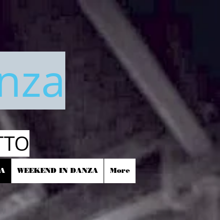
anza
TTO
ZA
WEEKEND IN DANZA
More