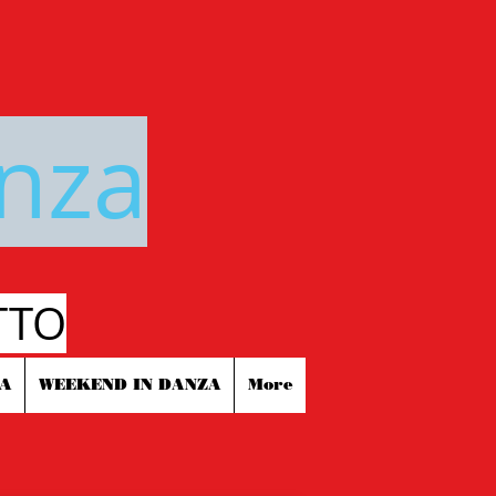
anza
TTO
ZA
WEEKEND IN DANZA
More