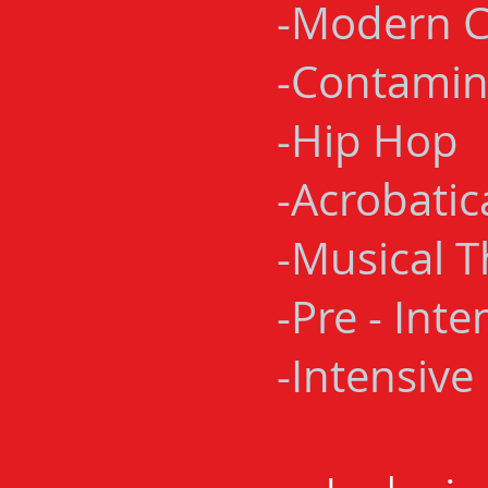
-Modern 
-Contamin
-Hip Hop
-Acrobatic
-Musical 
-Pre - Int
-Intensiv