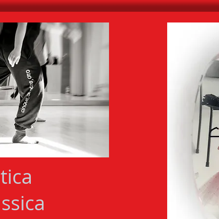
tica
ssica