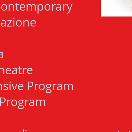
Contemporary
azione
a
Theatre
ensive Program
e Program